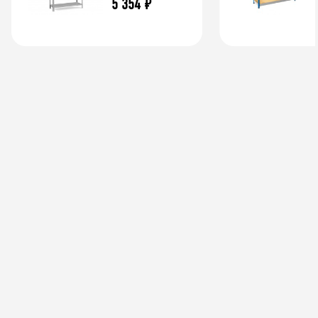
5 354
₽