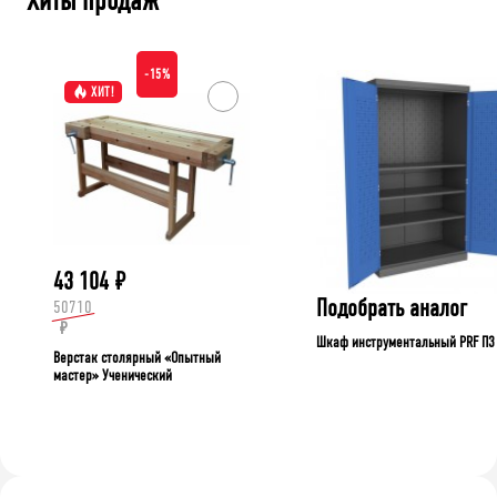
Хиты продаж
-15%
ХИТ!
43 104
₽
Подобрать аналог
50710
₽
Шкаф инструментальный PRF П3
Верстак столярный «Опытный
мастер» Ученический