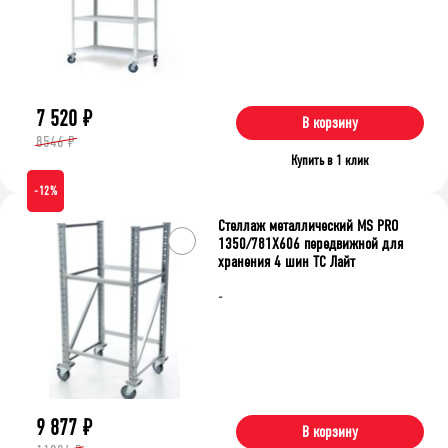
7 520
₽
В корзину
8546 ₽
Купить в 1 клик
-12%
Стеллаж металлический MS PRO
1350/781X606 передвижной для
хранения 4 шин ТС Лайт
-
9 877
₽
В корзину