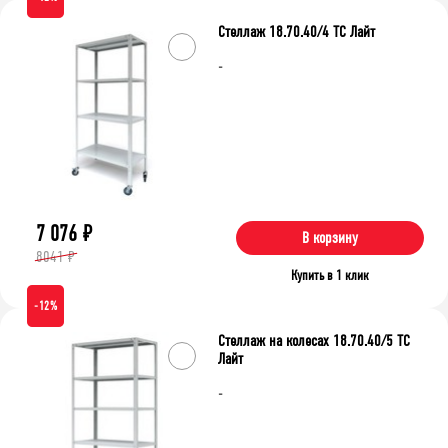
оцинкованное
окрашенные
Стеллаж 18.70.40/4 ТС Лайт
-
Тип сборки
зацепы
на болтах
Очистить фильтр
7 076
₽
В корзину
8041 ₽
Купить в 1 клик
-12%
Стеллаж на колесах 18.70.40/5 ТС
Лайт
-