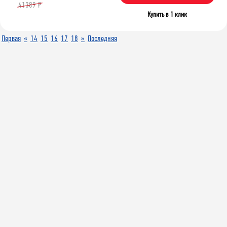
41389 ₽
Купить в 1 клик
Первая
«
14
15
16
17
18
»
Последняя