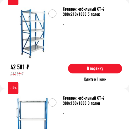
оцинкованное
окрашенные
Стеллаж мобильный СТ-4
300x210x1000 5 полок
Тип сборки
-
зацепы
на болтах
Очистить фильтр
42 581
₽
В корзину
48388 ₽
Купить в 1 клик
-12%
Стеллаж мобильный СТ-4
300x180x1000 3 полки
-