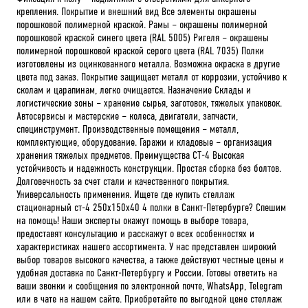
крепления. Покрытие и внешний вид Все элементы окрашены
порошковой полимерной краской. Рамы – окрашены полимерной
порошковой краской синего цвета (RAL 5005) Ригеля – окрашены
полимерной порошковой краской серого цвета (RAL 7035) Полки
изготовлены из оцинкованного металла. Возможна окраска в другие
цвета под заказ. Покрытие защищает металл от коррозии, устойчиво к
сколам и царапинам, легко очищается. Назначение Склады и
логистические зоны – хранение сырья, заготовок, тяжелых упаковок.
Автосервисы и мастерские – колеса, двигатели, запчасти,
специнструмент. Производственные помещения – металл,
комплектующие, оборудование. Гаражи и кладовые – организация
хранения тяжелых предметов. Преимущества СТ-4 Высокая
устойчивость и надежность конструкции. Простая сборка без болтов.
Долговечность за счет стали и качественного покрытия.
Универсальность применения. Ищете где купить стеллаж
стационарный ст-4 250x150x40 4 полки в Санкт-Петербурге? Спешим
на помощь! Наши эксперты окажут помощь в выборе товара,
предоставят консультацию и расскажут о всех особенностях и
характеристиках нашего ассортимента. У нас представлен широкий
выбор товаров высокого качества, а также действуют честные цены и
удобная доставка по Санкт-Петербургу и России. Готовы ответить на
ваши звонки и сообщения по электронной почте, WhatsApp, Telegram
или в чате на нашем сайте. Приобретайте по выгодной цене стеллаж