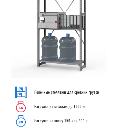
150
200
300
Количество полок
3
4
5
6
Тип полки
Металлическая
Перфорированная
Нагрузка на стеллаж
800
1800
Полочные стеллажи для средних грузов
Тип покрытия
Нагрузка на стеллаж до 1800 кг.
Металлическая
Перфорированная
Нагрузка на полку 150 или 300 кг.