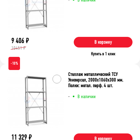
9 406
₽
В корзину
10451 ₽
Купить в 1 клик
-10%
Стеллаж металлический ТСУ
Универсал, 2000x1060x300 мм.
Полки: метал. перф. 4 шт.
-
В наличии
11 329
₽
В корзину