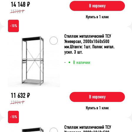
14 148
₽
В корзину
15720 ₽
Купить в 1 клик
-10%
Стеллаж металлический ТСУ
Универсал, 2000x1060x500
мм.Штанги: 1шт. Полки: метал.
усил. 3 шт.
-
В наличии
11 632
₽
В корзину
12924 ₽
Купить в 1 клик
-10%
Стеллаж металлический ТСУ