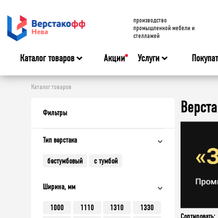
производство
промышленной мебели и
стеллажей
Каталог товаров
Акции
Услуги
Покупа
Каталог товаров
Верста
Фильтры
Тип верстака
бестумбовый
с тумбой
Ширина, мм
1000
1110
1310
1330
Сортировать: