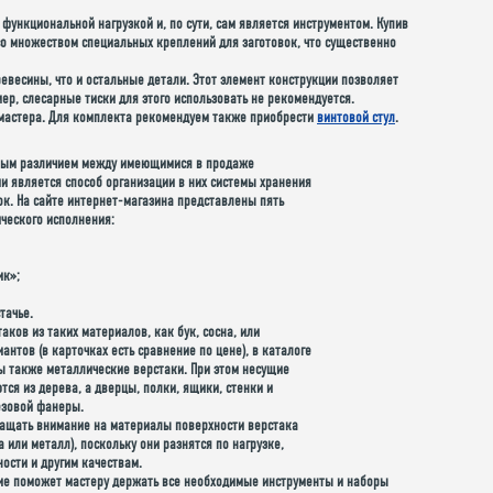
 функциональной нагрузкой и, по сути, сам является инструментом. Купив
со множеством специальных креплений для заготовок, что существенно
евесины, что и остальные детали. Этот элемент конструкции позволяет
ер, слесарные тиски для этого использовать не рекомендуется.
 мастера. Для комплекта рекомендуем также приобрести
винтовой стул
.
ным различием между имеющимися в продаже
и является способ организации в них системы хранения
ок. На сайте интернет-магазина представлены пять
ического исполнения
:
ик»;
тачье.
таков из таких
материалов
, как бук, сосна, или
нтов (в карточках есть сравнение по цене), в каталоге
ы также металлические верстаки. При этом несущие
ся из дерева, а дверцы, полки, ящики, стенки и
езовой фанеры.
ращать внимание на
материалы поверхности верстака
 или металл), поскольку они разнятся по нагрузке,
ности и другим качествам.
ие поможет мастеру держать все необходимые инструменты и наборы