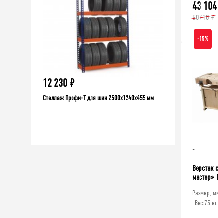
43 104
50710 ₽
-15%
12 230
₽
9 406
₽
10451
Стеллаж Профи-Т для шин 2500x1240x455 мм
₽
 шт.
Стеллаж мет
2000x1060x30
-
Верстак 
мастер» 
Размер, м
Вес:
75 кг.