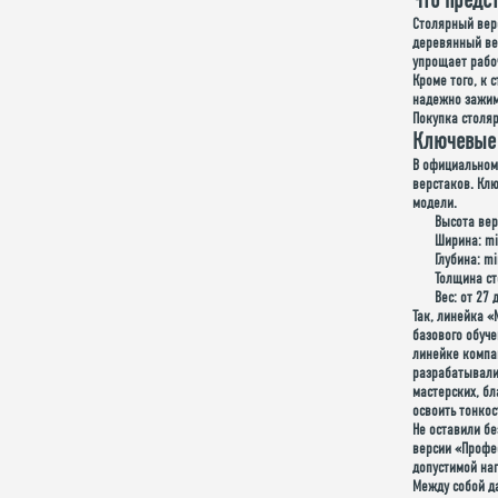
Что предс
Столярный верс
деревянный вер
упрощает рабо
Кроме того, к 
надежно зажима
Покупка столя
Ключевые
В официальном
верстаков. Кл
модели.
Высота вер
Ширина: mi
Глубина: mi
Толщина ст
Вес: от 27 
Так,
линейка «
базового обуче
линейке компа
разрабатывали
мастерских, бл
освоить тонко
Не оставили б
версии «Профе
допустимой наг
Между собой д