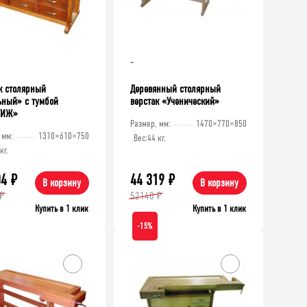
-
к столярный
Деревянный столярный
ный» с тумбой
верстак «Ученический»
ТИЖ»
Размер, мм:
1470×770×850
 мм:
1310×610×750
Вес:
44 кг.
кг.
04
₽
44 319
₽
В корзину
В корзину
₽
52140 ₽
Купить в 1 клик
Купить в 1 клик
-15%