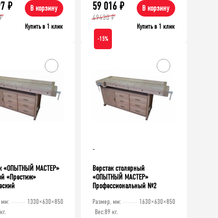
97
₽
59 016
₽
В корзину
В корзину
₽
69430 ₽
Купить в 1 клик
Купить в 1 клик
-15%
56 683
₽
43 104
₽
50710
Верстак TNC 141.15.2-1
₽
Верстак столя
Ученический
-
к «ОПЫТНЫЙ МАСТЕР»
Верстак столярный
ой «Престиж»
«ОПЫТНЫЙ МАСТЕР»
еский
Профессиональный №2
 мм:
1330×630×850
Размер, мм:
1630×630×850
кг.
Вес:
89 кг.