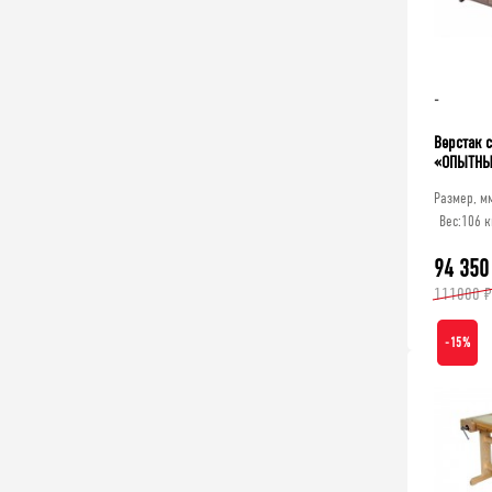
-
Верстак 
«ОПЫТНЫ
Размер, м
Вес:
106 к
94 350
111000 ₽
-15%