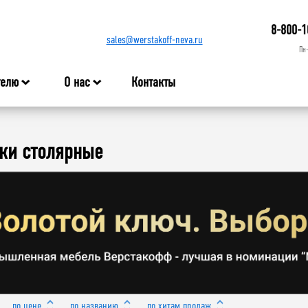
8-800-1
sales@werstakoff-neva.ru
Пн
телю
О нас
Контакты
ки столярные
по цене
по названию
по хитам продаж