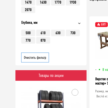
1470
1630
1770
1930
2070
Глубина, мм
ХИТ!
500
610
630
730
770
870
Очистить фильтр
-
В н
Товары по акции
Верстак 
-10%
мастер» 
Размер, м
Вес:
46 кг.