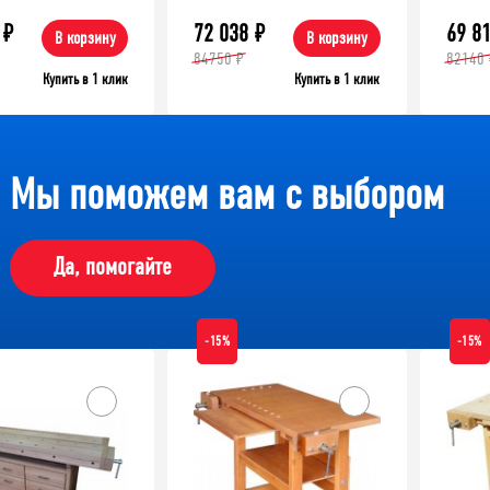
₽
72 038
₽
69 8
В корзину
В корзину
84750 ₽
82140 
Купить в 1 клик
Купить в 1 клик
Мы поможем вам с выбором
Да, помогайте
-15%
-15%