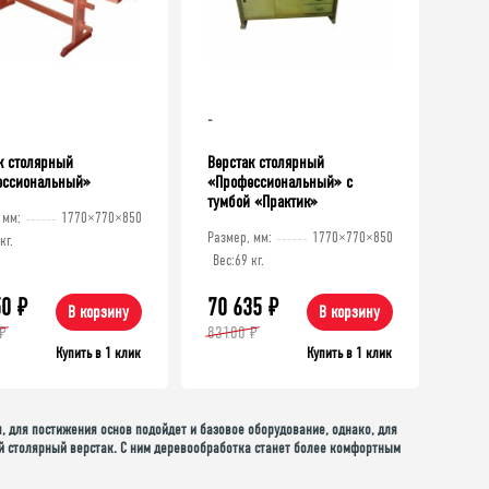
-
к столярный
Верстак столярный
ессиональный»
«Профессиональный» c
тумбой «Практик»
 мм:
1770×770×850
Размер, мм:
1770×770×850
кг.
Вес:
69 кг.
50
₽
70 635
₽
В корзину
В корзину
₽
83100 ₽
Купить в 1 клик
Купить в 1 клик
, для постижения основ подойдет и базовое оборудование, однако, для
й столярный верстак. С ним деревообработка станет более комфортным