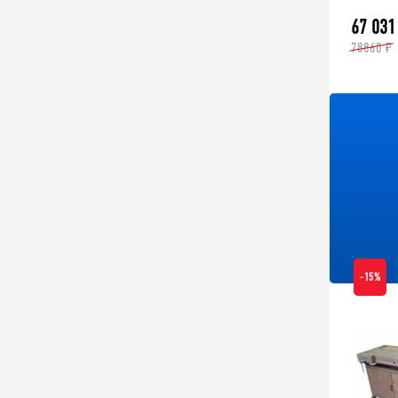
67 031
78860 ₽
-15%