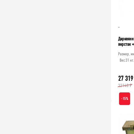
-
Деревянн
верстак 
Размер, м
Вес:
31 кг.
27 319
32140 ₽
-15%