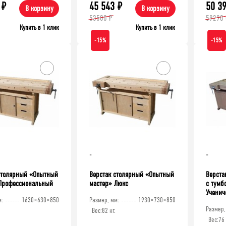
₽
45 543
₽
50 3
В корзину
В корзину
53580 ₽
59290 
Купить в 1 клик
Купить в 1 клик
-15%
-15%
39 335
₽
Верстак TNC 121.17.1-1
аллический ТСУ Универсал,
0 мм. Полки: метал. 4 шт.
-
-
столярный «Опытный
Верстак столярный «Опытный
Верста
Профессиональный
мастер» Люкс
с тумб
Ученич
м:
1630×630×850
Размер, мм:
1930×730×850
Размер,
Вес:
82 кг.
Вес:
76 