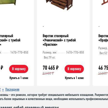
-
-
столярный
Верстак столярный
Верста
ский» c тумбой
«Ученический» c тумбой
«Проф
»
«Престиж»
Размер,
м:
1470×770×850
Размер, мм:
1470×770×850
Вес:
52 
Вес:
79 кг.
₽
70 465
₽
46 7
В корзину
В корзину
82900 ₽
55000 
Купить в 1 клик
Купить в 1 клик
2
»
Последняя
есины – это ремесло, которое требует специального мебельного оснащения. Разумеется
лать более серьезные и качественные вещи, необходимо использовать профессиональны