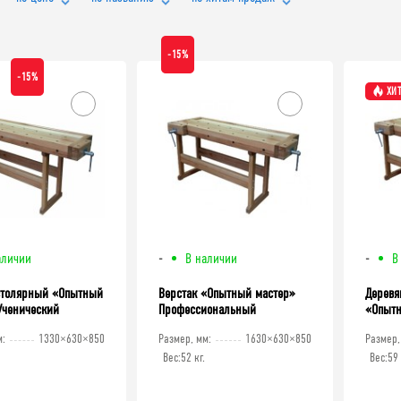
-15%
-15%
ХИТ
аличии
-
В наличии
-
В
столярный «Опытный
Верстак «Опытный мастер»
Деревя
Ученический
Профессиональный
«Опытн
м:
1330×630×850
Размер, мм:
1630×630×850
Размер,
ХИТ!
Вес:
52 кг.
Вес:
59 