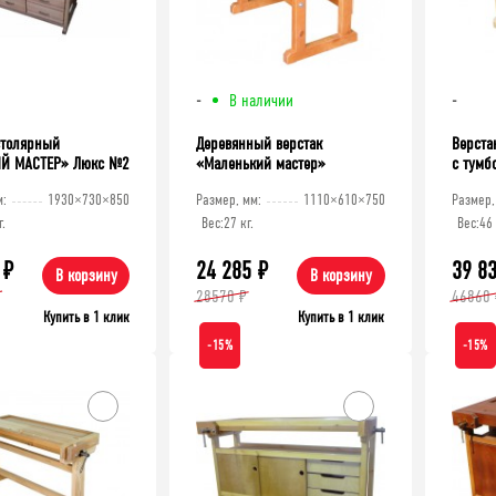
-
В наличии
-
столярный
Деревянный верстак
Верста
Й МАСТЕР» Люкс №2
«Маленький мастер»
с тумб
м:
1930×730×850
Размер, мм:
1110×610×750
Размер,
г.
Вес:
27 кг.
Вес:
46 
₽
24 285
₽
39 8
В корзину
В корзину
28570 ₽
46860 
Купить в 1 клик
Купить в 1 клик
-15%
-15%