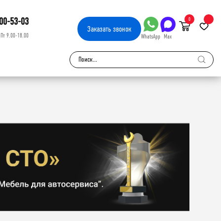
00-53-03
0
Заказать
звонок
-Пт 9.00-18.00
WhatsApp
Max