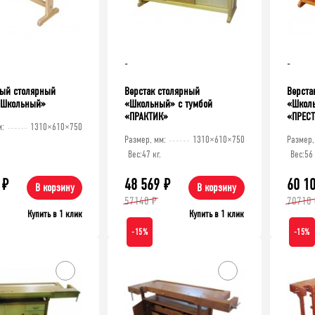
-
-
ый столярный
Верстак столярный
Верста
«Школьный»
«Школьный» с тумбой
«Школь
«ПРАКТИК»
«ПРЕС
м:
1310×610×750
Размер, мм:
1310×610×750
Размер,
Вес:
47 кг.
Вес:
56 
₽
48 569
₽
60 1
В корзину
В корзину
57140 ₽
70710 
Купить в 1 клик
Купить в 1 клик
-15%
-15%