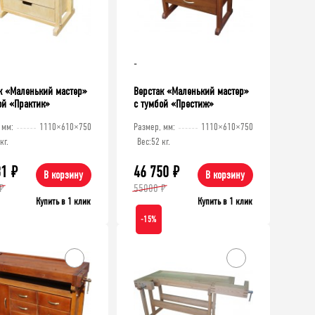
-
к «Маленький мастер»
Верстак «Маленький мастер»
ой «Практик»
с тумбой «Престиж»
 мм:
1110×610×750
Размер, мм:
1110×610×750
кг.
Вес:
52 кг.
31
₽
46 750
₽
В корзину
В корзину
₽
55000 ₽
Купить в 1 клик
Купить в 1 клик
-15%