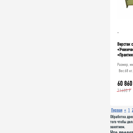
-
Верстак 
«Учениче
«Практик
Размер, м
Вес:
68 кг.
60 860
71600 ₽
Первая
«
1
Обработка древ
того чтобы де
занятием.