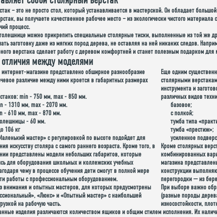
тавляет собой столярный верстак
так – это не просто стол, который устанавливается в мастерской. Он обладает большой
стак, вы получаете качественное рабочее место – из экологически чистого материала 
чий процесс.
столешнице можно прикрепить специальные столярные тиски, выполненные из той же др
ть заготовку даже из мягких пород дерева, не оставляя на ней никаких следов. Наприм
рного верстака сделает работу с деревом комфортней и станет полезным подарком для
 отличия между моделями
 интернет-магазине представлено обширное разнообразие
Еще одним существен
ючевое различие между ними кроется в
габаритных размерах
столярными верстакам
инструмента и заготов
стаков: min - 750 мм, max - 850 мм.
различных
видов техн
n - 1310 мм, max - 2070 мм.
базовое;
n - 610 мм, max - 870 мм.
с полкой;
олешницы - 60 мм.
тумба типа «практ
до 106 кг
тумба «престиж»;
Маленький мастер»
с регулировкой по высоте подойдет для
усиленное подверс
ния искусству столяра с самого раннего возраста. Кроме того, в
Кроме столярных верс
нии представлены модели небольших габаритов, которые
комбинированных вариа
сь для оборудования школьных и коллежских учебных
магазина представлен
агодаря чему в процессе обучения дети смогут в полной мере
конструкции выполняют
сти работы с профессиональным оборудованием.
перегородки — из бер
ез внимания и опытных мастеров, для которых предусмотрены
При выборе важно об
ссиональный», «Люкс» и «Опытный мастер»
с наибольшей
(разные породы дерева
рузкой на рабочую часть.
износостойкости, плот
анные изделия различаются количеством ящиков и общим стилем исполнения. Их налич