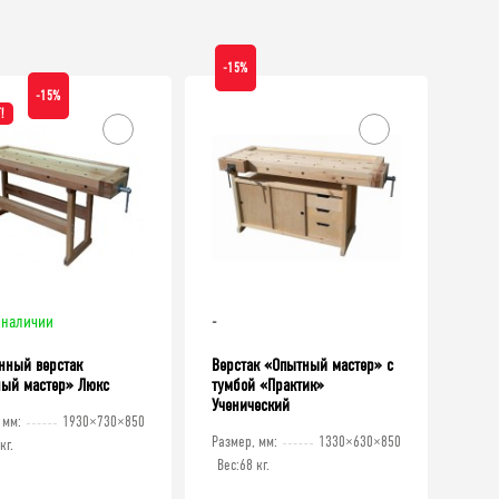
-15%
-15%
!
 наличии
-
нный верстак
Верстак «Опытный мастер» с
ый мастер» Люкс
тумбой «Практик»
Ученический
 мм:
1930×730×850
ХИТ!
Размер, мм:
1330×630×850
кг.
Вес:
68 кг.