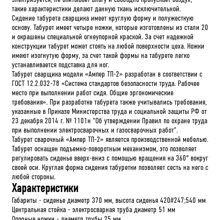
такие характеристики делают данную ткань исключительной.
Сидение табурета сварщика имеет круглую форму и полужесткую
основу. Табурет имеет четыре ножки, которые изготовлены из стали 20
и окрашены специальной огнеупорной краской. За счет надежной
конструкции табурет может стоять на любой поверхности цеха. Ножки
имеют изогнутую форму, за счет такой формы на табурете легко
устанавливается подставка для ног.
Табурет сварщика модели «Ампер ТП-2» разработан в соответствии с
ГОСТ 12.2.032-78 «Система стандартов безопасности труда. Рабочее
место при выполнении работ сидя. Общие эргономические
требования». При разработке табурета также учитывались требования,
указанные в Приказе Министерства труда и социальной защиты РФ от
23 декабря 2014 г. № 1101н "Об утверждении Правил по охране труда
при выполнении электросварочных и газосварочных работ".
Табурет сварочный «Ампер ТП-2» является производственной мебелью.
Табурет оснащен подъемно-поворотным механизмом, это позволяет
регулировать сиденье вверх-вниз с помощью вращения на 360° вокруг
своей оси. Круглая форма сидения табуретки позволяет сесть на него с
любой стороны.
Характеристики
Габариты - сиденье диаметр 370 мм, высота сиденья 420#247;540 мм
Центральная стойка - электросварная труба диаметр 51 мм
Опорные ножки - диаметр трубы 25 мм