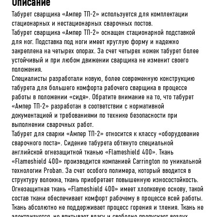
Описание
Табурет сварщика «Ампер ТП-2» используется для комплектации
стационарных и нестационарных сварочных постов.
Табурет сварщика «Ампер ТП-2» оснащен стационарной подставкой
для ног. Подставка под ноги имеет круглую форму и надежно
закреплена на четырех опорах. За счет четырех ножек табурет более
устойчивый и при любом движении сварщика не изменит своего
положения.
Специалисты разработали новую, более современную конструкцию
табурета для большего комфорта рабочего сварщика в процессе
работы в положении «сидя». Обратите внимание на то, что табурет
«Ампер ТП-2» разработан в соответствии с нормативной
документацией и требованиями по технике безопасности при
выполнении сварочных работ.
Табурет для сварки «Ампер ТП-2» относится к классу «оборудование
сварочного поста». Сидение табурета обтянуто специальной
английской огнезащитной тканью «Flameshield 400». Ткань
«Flameshield 400» производится компанией Carrington по уникальной
технологии Proban. За счет особого полимера, который вводится в
структуру волокна, ткань приобретает повышенную износостойкость.
Огнезащитная ткань «Flameshield 400» имеет хлопковую основу, такой
состав ткани обеспечивает комфорт рабочему в процессе всей работы.
Ткань абсолютно не поддерживает процесс горения и тления. Ткань не
электризуется, не впитывает влагу и свободно пропускает воздух,