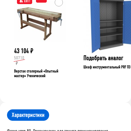
ХИТ!
43 104
₽
Подобрать аналог
50710
₽
Шкаф инструментальный PRF П3
Верстак столярный «Опытный
мастер» Ученический
Характеристики
Флекс упор 80. Предназначен для точного позиционирования