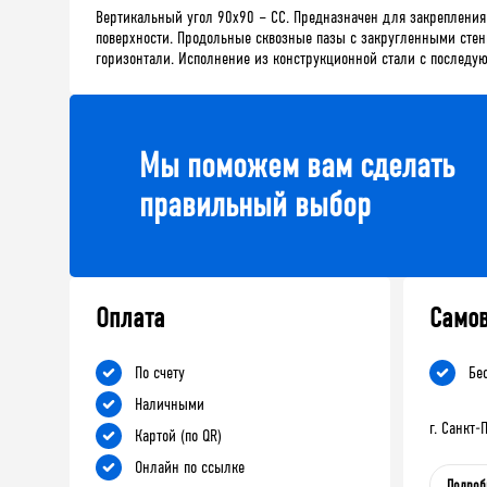
Вертикальный угол 90х90 – СС. Предназначен для закреплени
поверхности. Продольные сквозные пазы с закругленными стен
горизонтали. Исполнение из конструкционной стали с послед
Мы поможем вам сделать
правильный выбор
Оплата
Само
По счету
Бе
Наличными
г. Санкт
Картой (по QR)
Онлайн по ссылке
Подроб