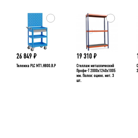
26 849
₽
19 310
₽
Тележка PLC МT1.H800.В.Р
Стеллаж металлический
Профи-Т 2000x1240x1005
мм. Полки: оцинк. мет. 3
шт.