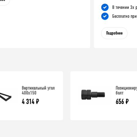
В течении 3х 
Бесплатно при
Подробнее
Вертикальный угол
Позициони
400х150
болт
4 314
₽
656
₽