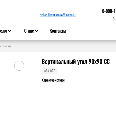
8-800-1
sales@werstakoff-neva.ru
Пн
телю
О нас
Контакты
м столам
Вертикальный угол 90х90 СС
o16-027
Характеристики: