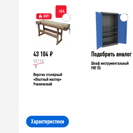
-15%
ХИТ!
43 104
₽
Подобрать аналог
50710
Шкаф инструментальный
₽
PRF П3
Верстак столярный
«Опытный мастер»
Ученический
Характеристики