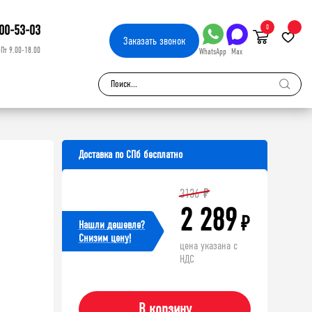
00-53-03
0
Заказать
звонок
-Пт 9.00-18.00
WhatsApp
Max
Доставка по СПб бесплатно
3136
₽
2 289
₽
Нашли дешевле?
Cнизим цену!
цена указана с
НДС
В корзину