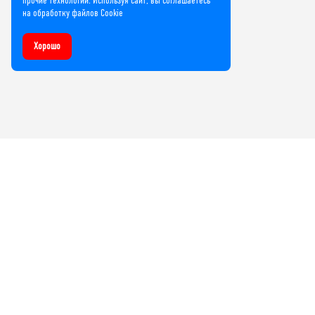
прочие технологии. Используя сайт, вы соглашаетесь
на обработку файлов Cookie
Хорошо
Компания
О нас
Лицензии и сертификаты
Контакты