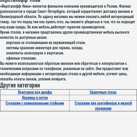
«Верстакофф-Нева» является филиалом компании производителя в России. Филиал
располагается в городе Санкт-Петербурге, который осуществляет доставку заказов в
Ленинградской области. По адресу магазина мы можем показать любой интересующий
товар, так что перед тем как купить стол, вы сможете убедиться в том, что он подходит
под ваши нужды. На всю мебель действует гарантия производителя.
Кроме столов, в магазине представлена другая производственная мебель высокого
качества по доступным ценам:
верстаки со столешницами из нержавеющей стали,
системы хранения инвентаря для гаража, склада,
комплекты аксессуаров к верстакам,
офисные стеллажи.
Вы можете воспользоваться обратным звонком или обратиться к консультантам с
техническими вопросами по телефонам, указанным на сайте. Они предоставят всю
необходимую информацию о интересующих столах и другой мебели, уточнят цены,
способы оплаты заказа, условия возврата.
Другие категории
Подставки под шкафы
Сварочные столы
Корзины и лотки
Стеллажи с оцинкованными стойками
Стеллажи для контейнеров и мелкой
продукции