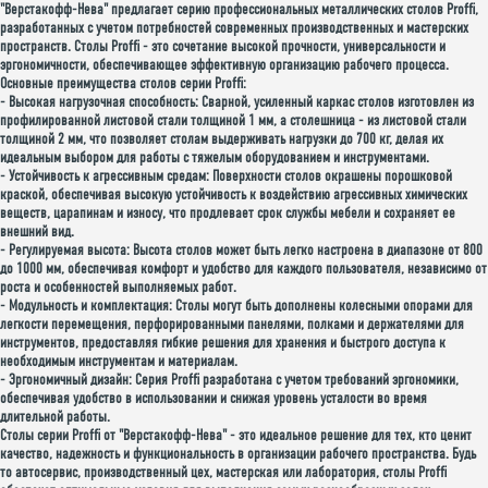
"Верстакофф-Нева" предлагает серию профессиональных металлических столов Proffi,
разработанных с учетом потребностей современных производственных и мастерских
пространств. Столы Proffi - это сочетание высокой прочности, универсальности и
эргономичности, обеспечивающее эффективную организацию рабочего процесса.
Основные преимущества столов серии Proffi:
-
Высокая нагрузочная способность
: Сварной, усиленный каркас столов изготовлен из
профилированной листовой стали толщиной 1 мм, а столешница - из листовой стали
толщиной 2 мм, что позволяет столам выдерживать нагрузки до 700 кг, делая их
идеальным выбором для работы с тяжелым оборудованием и инструментами.
-
Устойчивость к агрессивным средам
: Поверхности столов окрашены порошковой
краской, обеспечивая высокую устойчивость к воздействию агрессивных химических
веществ, царапинам и износу, что продлевает срок службы мебели и сохраняет ее
внешний вид.
-
Регулируемая высота
: Высота столов может быть легко настроена в диапазоне от 800
до 1000 мм, обеспечивая комфорт и удобство для каждого пользователя, независимо от
роста и особенностей выполняемых работ.
-
Модульность и комплектация
: Столы могут быть дополнены колесными опорами для
легкости перемещения, перфорированными панелями, полками и держателями для
инструментов, предоставляя гибкие решения для хранения и быстрого доступа к
необходимым инструментам и материалам.
-
Эргономичный дизайн
: Серия Proffi разработана с учетом требований эргономики,
обеспечивая удобство в использовании и снижая уровень усталости во время
длительной работы.
Столы серии Proffi от "Верстакофф-Нева" - это идеальное решение для тех, кто ценит
качество, надежность и функциональность в организации рабочего пространства. Будь
то автосервис, производственный цех, мастерская или лаборатория, столы Proffi