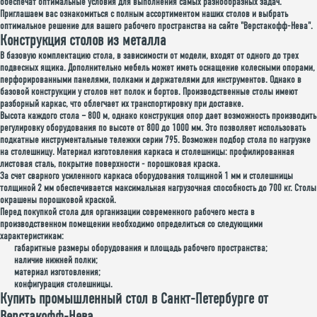
обеспечат оптимальные условия для выполнения самых разнообразных задач.
Приглашаем вас ознакомиться с полным ассортиментом наших столов и выбрать
оптимальное решение для вашего рабочего пространства на сайте "Верстакофф-Нева".
Конструкция столов из металла
В базовую комплектацию стола, в зависимости от модели, входят от одного до трех
подвесных ящика. Дополнительно мебель может иметь оснащение колесными опорами,
перфорированными панелями, полками и держателями для инструментов. Однако в
базовой конструкции у столов нет полок и бортов. Производственные столы имеют
разборный каркас, что облегчает их транспортировку при доставке.
Высота каждого стола – 800 м, однако конструкция опор дает возможность производить
регулировку оборудования по высоте от 800 до 1000 мм. Это позволяет использовать
подкатные инструментальные тележки серии 795. Возможен подбор стола по нагрузке
на столешницу. Материал изготовления каркаса и столешницы: профилированная
листовая сталь, покрытие поверхности - порошковая краска.
За счет сварного усиленного каркаса оборудования толщиной 1 мм и столешницы
толщиной 2 мм обеспечивается максимальная нагрузочная способность до 700 кг. Столы
окрашены порошковой краской.
Перед покупкой стола для организации современного рабочего места в
производственном помещении необходимо определиться со следующими
характеристикам:
габаритные размеры оборудования и площадь рабочего пространства;
наличие нижней полки;
материал изготовления;
конфигурация столешницы.
Купить промышленный стол в Санкт-Петербурге от
Верстакофф-Нева