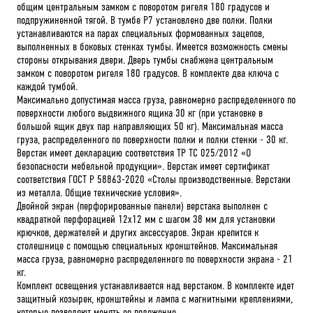
общим центральным замком с поворотом ригеля 180 градусов и
подпружиненной тягой. В тумбе P7 установлено две полки. Полки
устанавливаются на парах специальных формованных зацепов,
выполненных в боковых стенках тумбы. Имеется возможность смены
стороны открывания двери. Дверь тумбы снабжена центральным
замком с поворотом ригеля 180 градусов. В комплекте два ключа с
каждой тумбой.
Максимально допустимая масса груза, равномерно распределенного по
поверхности любого выдвижного ящика 30 кг (при установке в
большой ящик двух пар направляющих 50 кг). Максимальная масса
груза, распределенного по поверхности полки и полки стенки - 30 кг.
Верстак имеет декларацию соответствия ТР ТС 025/2012 «О
безопасности мебельной продукции». Верстак имеет сертификат
соответствия ГОСТ Р 58863-2020 «Столы производственные. Верстаки
из металла. Общие технические условия».
Двойной экран (перфорированные панели) верстака выполнен с
квадратной перфорацией 12х12 мм с шагом 38 мм для установки
крючков, держателей и других аксессуаров. Экран крепится к
столешнице с помощью специальных кронштейнов. Максимальная
масса груза, равномерно распределенного по поверхности экрана - 21
кг.
Комплект освещения устанавливается над верстаком. В комплекте идет
защитный козырек, кронштейны и лампа с магнитными креплениями,
которые позволяют менять ее положение.