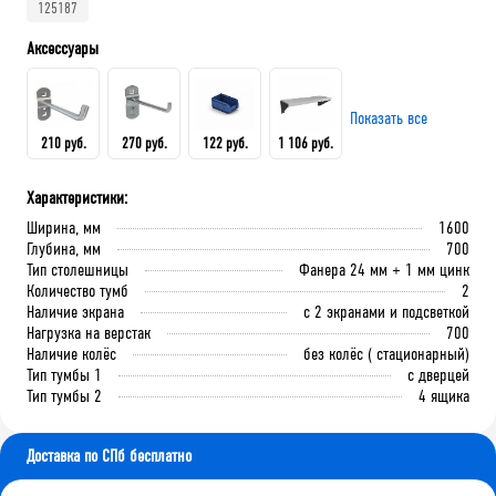
125187
Аксессуары
Показать все
210 руб.
270 руб.
122 руб.
1 106 руб.
Характеристики:
Крючок 80 мм.
Крючок 125 мм.
Лоток складской 165х100х75
QDR-3 Полка (130х586х205)
Ширина, мм
1600
мм
Глубина, мм
700
Тип столешницы
Фанера 24 мм + 1 мм цинк
Количество тумб
2
В корзину
В корзину
Наличие экрана
с 2 экранами и подсветкой
В корзину
В корзину
Нагрузка на верстак
700
Наличие колёс
без колёс ( стационарный)
Тип тумбы 1
с дверцей
Тип тумбы 2
4 ящика
Доставка по СПб бесплатно