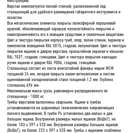
конструкцию.
Верстак комплектуется полкой-стенкой, расположенной под
столешницей для удобного размещения габаритного инструмента и
оснастки.
Все металлические элементы покрыты полиэфирной порошковой
краской, обеспечивающей хорошую износостойкость покрытия и
невосприимчивость его к моющим средствам и смазочным веществам.
Цвет и текстура покрытия корпуса тумб, опор, полки-стенки, экранов и
комплектов освещения RAL 5015, гладкая, полуматовая. Цвет и текстура
покрытия ящиков и дверок верстака, кронштейнов экранов и косынок
RAL 7037, гладкая, глянцевая. Цвет и текстура покрытия накладок
ручек ящиков и дверок RAL 9006, гладкая, глянцевая.
Столешница состоит из листа влагостойкой фанеры марки ФСФ
толщиной 24 мм, которая покрыта лаком-антисептиком и листом
оцинкованной холоднокатаной стали толщиной 1,2 мм. Глубина
столешниц 696 мм.
Максимальная масса груза, равномерно распределенного по
столешнице - 1000 кг.
Тумбы верстаков выполнены сварными. Ящики в тумбах
устанавливаются на шариковых телескопических направляющих
полного выдвижения. В тумбе P4 установлено два малых и два
больших ящика. Внутренние размеры малых ящиков (ВхШхГ), не
более: 103 х 397 х 520 мм. Внутренние размеры больших ящиков
(ВхШхГ), не более: 222 х 397 х 520 мм. Тумбы с ящиками снабжены