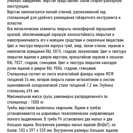
учебных заведениях. Верстак представляет собой сборно-разборную
конструкцию.
Верстак комплектуется полкой-стенкой, расположенной под
столешницей для удобного размещения габаритного инструмента и
оснастки.
Все металлические элементы покрыты полиэфирной порошковой
краской, обеспечивающей хорошую износостойкость покрытия и
невосприимчивость его к моющим средствам и смазочным веществам.
Цвет и текстура покрытия корпуса тумб, опор, полки-стенки, экранов и
комплектов освещения RAL 5015, гладкая, полуматовая. Цвет и текстура
покрытия ящиков и дверок верстака, кронштейнов экранов и косынок
RAL 7037, гладкая, глянцевая. Цвет и текстура покрытия накладок
ручек ящиков и дверок RAL 9006, гладкая, глянцевая.
Столешница состоит из листа влагостойкой фанеры марки ФСФ
толщиной 24 мм, которая покрыта лаком-антисептиком и листом
оцинкованной холоднокатаной стали толщиной 1,2 мм. Глубина
столешниц 696 мм.
Максимальная масса груза, равномерно распределенного по
столешнице - 1000 кг.
Тумбы верстаков выполнены сварными. Ящики в тумбах
устанавливаются на шариковых телескопических направляющих
полного выдвижения. В тумбе P4 установлено два малых и два
больших ящика. Внутренние размеры малых ящиков (ВхШхГ), не
более: 103 х 397 х 520 мм. Внутренние размеры больших ящиков