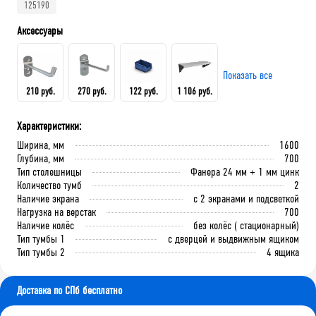
125190
Аксессуары
Показать все
210 руб.
270 руб.
122 руб.
1 106 руб.
Характеристики:
Крючок 80 мм.
Крючок 125 мм.
Лоток складской 165х100х75
QDR-3 Полка (130х586х205)
Ширина, мм
1600
мм
Глубина, мм
700
Тип столешницы
Фанера 24 мм + 1 мм цинк
Количество тумб
2
В корзину
В корзину
Наличие экрана
с 2 экранами и подсветкой
В корзину
В корзину
Нагрузка на верстак
700
Наличие колёс
без колёс ( стационарный)
Тип тумбы 1
с дверцей и выдвижным ящиком
Тип тумбы 2
4 ящика
Доставка по СПб бесплатно