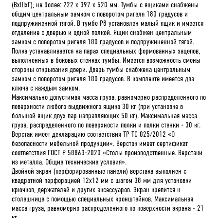
(ВхШхГ), не более: 222 х 397 х 520 мм. Тумбы с ящиками снабжены
общим центральным замком с поворотом ригеля 180 градусов и
подпружиненной тягой. В тумбе P8 установлен малый ящик и имеется
отделение с дверью и одной полкой. Ящик снабжен центральным
замком с поворотом ригеля 180 градусов и подпружиненной тягой.
Полка устанавливается на парах специальных формованных зацепов,
выполненных в боковых стенках тумбы. Имеется возможность смены
стороны открывания двери. Дверь тумбы снабжена центральным
замком с поворотом ригеля 180 градусов. В комплекте имеется два
ключа с каждым замком.
Максимально допустимая масса груза, равномерно распределенного по
поверхности любого выдвижного ящика 30 кг (при установке в
большой ящик двух пар направляющих 50 кг). Максимальная масса
груза, распределенного по поверхности полки и полки стенки - 30 кг.
Верстак имеет декларацию соответствия ТР ТС 025/2012 «О
безопасности мебельной продукции». Верстак имеет сертификат
соответствия ГОСТ Р 58863-2020 «Столы производственные. Верстаки
из металла. Общие технические условия».
Двойной экран (перфорированные панели) верстака выполнен с
квадратной перфорацией 12х12 мм с шагом 38 мм для установки
крючков, держателей и других аксессуаров. Экран крепится к
столешнице с помощью специальных кронштейнов. Максимальная
масса груза, равномерно распределенного по поверхности экрана - 21
кг.