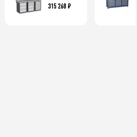
315 268
₽